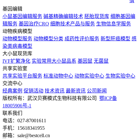
情
基因编辑
小鼠基因编辑服务
碱基精确编辑技术
胚胎现货库
细胞基因编
辑服务
基因治疗CRO
细胞技术产品与服务
生物信息学服务
动物疾病模型
动物模型服务
动物模型分类
成药性评价服务
新型肝癌模型
感
染类病毒模型
大小鼠现货库
IVF扩繁净化
实验常用大小鼠品系
基因鼠
无菌鼠
共享实验室
共享实验平台服务
标准动物中心
动物实验中心
生物实验中心
交流中心
经典案例
促销活动
技术资讯
最新资讯
公司新闻
版权所有：武汉贝赛模式生物科技有限公司
鄂ICP备
18005906号-1
联系我们
电话：027-87001611
手机：15618341955
邮箱：sale@bestcell.cn