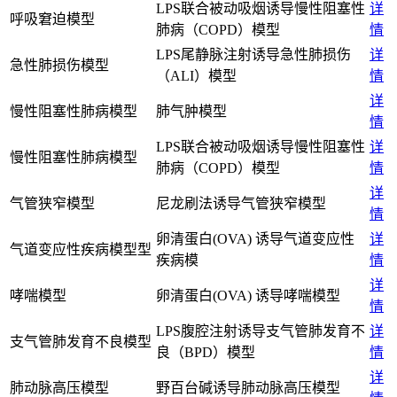
LPS联合被动吸烟诱导慢性阻塞性
详
呼吸窘迫模型
肺病（COPD）模型
情
LPS尾静脉注射诱导急性肺损伤
详
急性肺损伤模型
（ALI）模型
情
详
慢性阻塞性肺病模型
肺气肿模型
情
LPS联合被动吸烟诱导慢性阻塞性
详
慢性阻塞性肺病模型
肺病（COPD）模型
情
详
气管狭窄模型
尼龙刷法诱导气管狭窄模型
情
卵清蛋白(OVA) 诱导气道变应性
详
气道变应性疾病模型型
疾病模
情
详
哮喘模型
卵清蛋白(OVA) 诱导哮喘模型
情
LPS腹腔注射诱导支气管肺发育不
详
支气管肺发育不良模型
良（BPD）模型
情
详
肺动脉高压模型
野百台碱诱导肺动脉高压模型