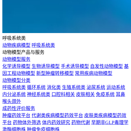
呼吸系统类
动物疾病模型
呼吸系统类
动物模型产品与服务
动物模型服务
化学诱导模型
生物诱导模型
手术诱导模型
自发性动物模型
基
因工程动物模型
新型肿瘤转移模型
常用疾病动物模型
动物模型分类
呼吸系统类
循环系统
消化类
生殖系统类
泌尿系统
运动系统
内分泌系统
神经系统类
口腔科相关
皮肤相关
免疫系统
耳鼻
喉头颈外
成药性评价服务
肿瘤药效平台
代谢类疾病模型药效平台
皮肤类疾病模型药效
平台
药物体外筛选
体内药效研究
药物代谢
早期非GLP毒理学
激酶细胞株
肿瘤免疫细胞株