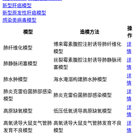
新型肝癌模型
新型原发性肝癌模型
感染类病毒模型
操
模型
造模方法
作
博来霉素腹腔注射诱导肺纤维化
详
肺纤维化模型
模型
情
丝裂霉素腹腔注射诱导肺静脉闭
详
肺静脉闭塞模型
塞模型
情
详
肺水肿模型
海水淹溺构建肺水肿模型
情
肺炎克雷伯菌肺部感染
详
肺炎克雷伯菌肺部感染模型
模型
情
详
高原缺氧模型
低压低氧诱导高原缺氧模型
情
高氧诱导大鼠支气管肺
高氧诱导大鼠支气管肺发育不良
详
发育不良模型
模型
情