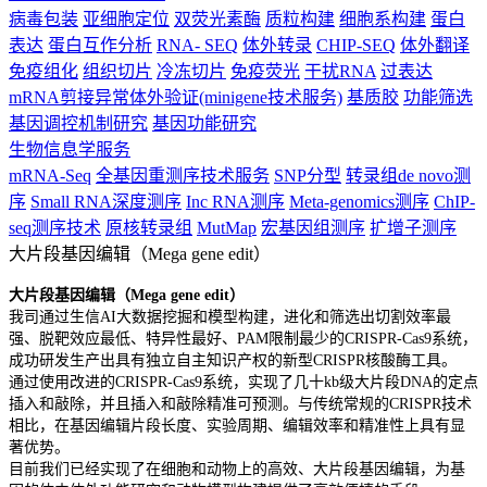
病毒包装
亚细胞定位
双荧光素酶
质粒构建
细胞系构建
蛋白
表达
蛋白互作分析
RNA- SEQ
体外转录
CHIP-SEQ
体外翻译
免疫组化
组织切片
冷冻切片
免疫荧光
干扰RNA
过表达
mRNA剪接异常体外验证(minigene技术服务)
基质胶
功能筛选
基因调控机制研究
基因功能研究
生物信息学服务
mRNA-Seq
全基因重测序技术服务
SNP分型
转录组de novo测
序
Small RNA深度测序
Inc RNA测序
Meta-genomics测序
ChIP-
seq测序技术
原核转录组
MutMap
宏基因组测序
扩增子测序
大片段基因编辑（Mega gene edit）
大片段基因编辑（Mega gene edit）
我司通过生信AI大数据挖掘和模型构建，进化和筛选出切割效率最
强、脱靶效应最低、特异性最好、PAM限制最少的CRISPR-Cas9系统，
成功研发生产出具有独立自主知识产权的新型CRISPR核酸酶工具。
通过使用改进的CRISPR-Cas9系统，实现了几十kb级大片段DNA的定点
插入和敲除，并且插入和敲除精准可预测。与传统常规的CRISPR技术
相比，在基因编辑片段长度、实验周期、编辑效率和精准性上具有显
著优势。
目前我们已经实现了在细胞和动物上的高效、大片段基因编辑，为基