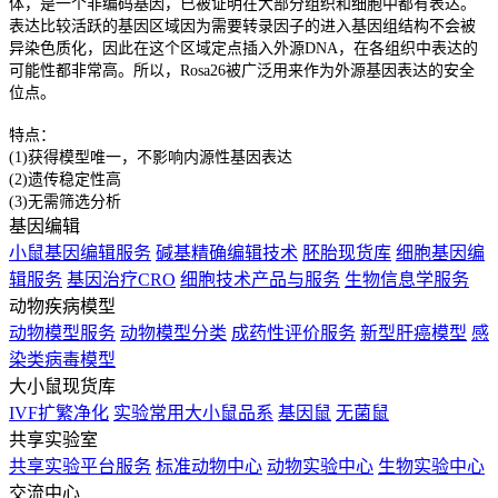
体，是一个非编码基因，已被证明在大部分组织和细胞中都有表达。
表达比较活跃的基因区域因为需要转录因子的进入基因组结构不会被
异染色质化，因此在这个区域定点插入外源DNA，在各组织中表达的
可能性都非常高。所以，Rosa26被广泛用来作为外源基因表达的安全
位点。
特点：
(1)获得模型唯一，不影响内源性基因表达
(2)遗传稳定性高
(3)无需筛选分析
基因编辑
小鼠基因编辑服务
碱基精确编辑技术
胚胎现货库
细胞基因编
辑服务
基因治疗CRO
细胞技术产品与服务
生物信息学服务
动物疾病模型
动物模型服务
动物模型分类
成药性评价服务
新型肝癌模型
感
染类病毒模型
大小鼠现货库
IVF扩繁净化
实验常用大小鼠品系
基因鼠
无菌鼠
共享实验室
共享实验平台服务
标准动物中心
动物实验中心
生物实验中心
交流中心