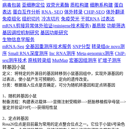
病毒包装
亚细胞定位
双荧光素酶
质粒构建
细胞系构建
蛋白
表达
蛋白互作分析
RNA- SEQ
体外转录
CHIP-SEQ
体外翻译
免疫组化
组织切片
冷冻切片
免疫荧光
干扰RNA
过表达
mRNA剪接异常体外验证(minigene技术服务)
基质胶
功能筛选
基因调控机制研究
基因功能研究
生物信息学服务
mRNA-Seq
全基因重测序技术服务
SNP分型
转录组de novo测
序
Small RNA深度测序
Inc RNA测序
Meta-genomics测序
ChIP-
seq测序技术
原核转录组
MutMap
宏基因组测序
扩增子测序
转基因小鼠
定义：将特定的外源目的基因转移到小鼠基因组中，实现外源基因的
过表达，使小鼠产生可预期的、定向的遗传改变。
分类：根据插入位点是否确定，可分为随机转基因和定点转基因
1、随机转基因小鼠
制备流程：构建表达载体—>显微注射受精卵—>胚胎移植假孕母鼠—>
鉴定并验证F0代—>获得阳性鼠
2、定点转基因
Rosa26位点是目前最为常用的定点整合位点之一。它位于小鼠6号染色