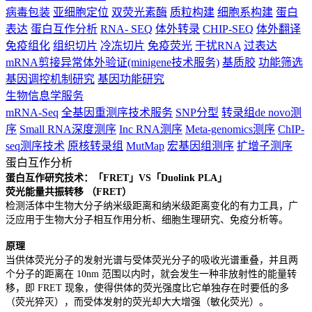
病毒包装
亚细胞定位
双荧光素酶
质粒构建
细胞系构建
蛋白
表达
蛋白互作分析
RNA- SEQ
体外转录
CHIP-SEQ
体外翻译
免疫组化
组织切片
冷冻切片
免疫荧光
干扰RNA
过表达
mRNA剪接异常体外验证(minigene技术服务)
基质胶
功能筛选
基因调控机制研究
基因功能研究
生物信息学服务
mRNA-Seq
全基因重测序技术服务
SNP分型
转录组de novo测
序
Small RNA深度测序
Inc RNA测序
Meta-genomics测序
ChIP-
seq测序技术
原核转录组
MutMap
宏基因组测序
扩增子测序
蛋白互作分析
蛋白互作研究技术：「FRET」VS「Duolink PLA」
荧光能量共振转移 （FRET）
检测活体中生物大分子纳米级距离和纳米级距离变化的有力工具，广
泛应用于生物大分子相互作用分析、细胞生理研究、免疫分析等。
原理
当供体荧光分子的发射光谱与受体荧光分子的吸收光谱重叠，并且两
个分子的距离在 10nm 范围以内时，就会发生一种非放射性的能量转
移，即 FRET 现象，使得供体的荧光强度比它单独存在时要低的多
（荧光猝灭），而受体发射的荧光却大大增强（敏化荧光）。